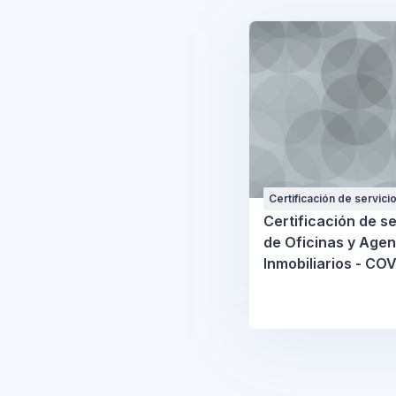
Certificación de servici
Oficinas y Agentes Inmob
Certificación de se
- COVID19
de Oficinas y Agen
Inmobiliarios - CO