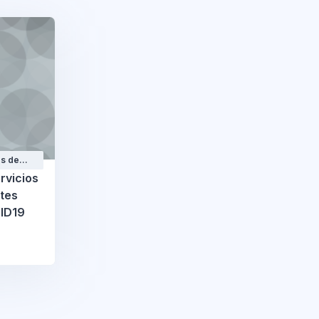
os de
iliarios
rvicios
tes
VID19