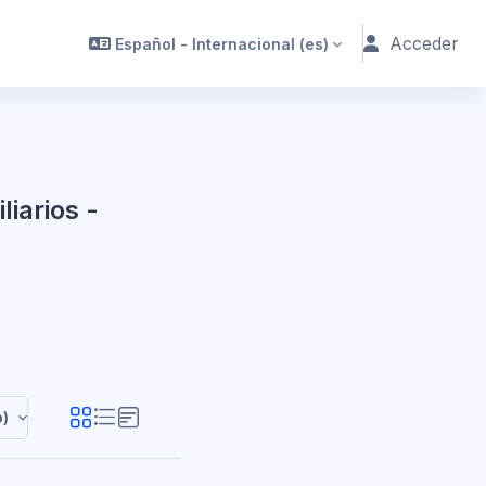
Acceder
Español - Internacional ‎(es)‎
liarios -
as y Agentes Inmobiliarios - COVID19
o)